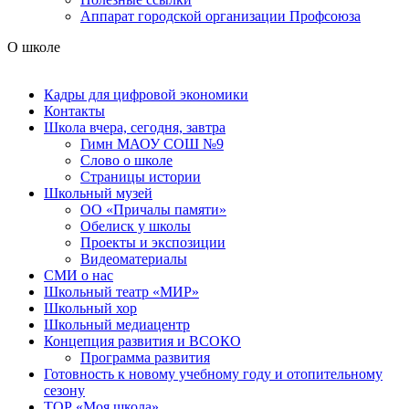
Аппарат городской организации Профсоюза
О школе
Кадры для цифровой экономики
Контакты
Школа вчера, сегодня, завтра
Гимн МАОУ СОШ №9
Слово о школе
Страницы истории
Школьный музей
ОО «Причалы памяти»
Обелиск у школы
Проекты и экспозиции
Видеоматериалы
СМИ о нас
Школьный театр «МИР»
Школьный хор
Школьный медиацентр
Концепция развития и ВСОКО
Программа развития
Готовность к новому учебному году и отопительному
сезону
ТОР «Моя школа»